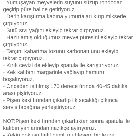
- Yumuşayan meyvelerin suyunu süzüp rondodan
geçirip püre haline getiriyoruz.
- Derin karıştırma kabına yumurtaları kırıp mikserle
çırpıyoruz.
- Sütü sıvı yağını ekleyip tekrar çırpıyoruz.
- Hazırlamış olduğumuz meyve püresini ekleyip tekrar
çırpıyoruz.
- Tarçını kabartma tozunu karbonatı unu ekleyip
tekrar çırpıyoruz.
- Kırık cevizi de ekleyip spatula ile karıştırıyoruz.
- Kek kalıbını margarinle yağlayıp hamuru
boşaltıyoruz.
- Önceden ısıtılmış 170 derece fırında 40-45 dakika
arası pişiriyoruz.
- Pişen keki fırından çıkartıp ilk sıcaklığı çıkınca
servis tabağına yerleştiriyoruz.
NOT:Pişen keki fırından çıkarttıktan sonra spatula ile
kalıbın yanlarından nazikçe ayırıyoruz.
- Kekin dokusu hafif nemli muhteşem bir lezzet