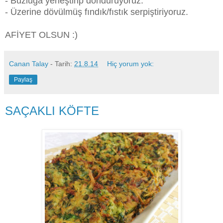
- Buzluğa yerleştirip donduruyoruz.
- Üzerine dövülmüş fındık/fıstık serpiştiriyoruz.
AFİYET OLSUN :)
Canan Talay
- Tarih:
21.8.14
Hiç yorum yok:
Paylaş
SAÇAKLI KÖFTE