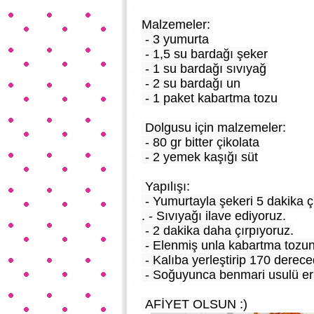
Malzemeler:
- 3 yumurta
- 1,5 su bardağı şeker
- 1 su bardağı sıvıyağ
- 2 su bardağı un
- 1 paket kabartma tozu
Dolgusu için malzemeler:
- 80 gr bitter çikolata
- 2 yemek kaşığı süt
Yapılışı:
- Yumurtayla şekeri 5 dakika ç
. - Sıvıyağı ilave ediyoruz.
- 2 dakika daha çırpıyoruz.
- Elenmiş unla kabartma tozun
- Kalıba yerleştirip 170 derece
- Soğuyunca benmari usulü erit
AFİYET OLSUN :)