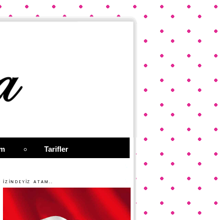
im
Tarifler
İZİNDEYİZ ATAM..