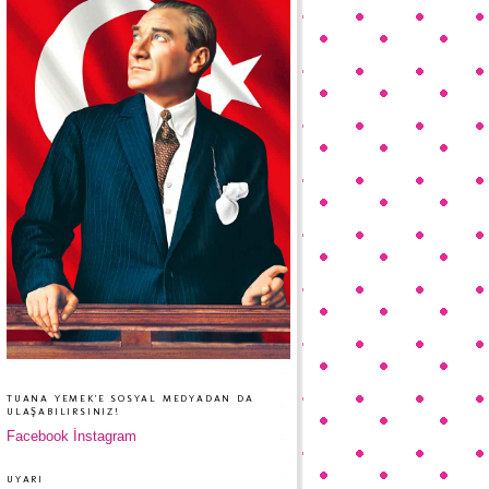
TUANA YEMEK'E SOSYAL MEDYADAN DA
ULAŞABILIRSINIZ!
Facebook
İnstagram
UYARI