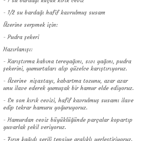
- 1 su bardağı küçük kırık ceviz
- 1/2 su bardağı hafif kavrulmuş susam
Üzerine serpmek için:
- Pudra şekeri
Hazırlanışı:
- Karıştırma kabına tereyağını, sıvı yağını, pudra
şekerini, yumurtaları alıp güzelce karıştırıyoruz.
- Üzerine nişastayı, kabartma tozunu, azar azar
unu ilave ederek yumuşak bir hamur elde ediyoruz.
- En son kırık cevizi, hafif kavrulmuş susamı ilave
edip tekrar hamuru yoğuruyoruz.
- Hamurdan ceviz büyüklüğünde parçalar kopartıp
yuvarlak şekil veriyoruz.
- Fırın kağıdı serili tepsiye aralıklı yerleştiriyoruz.