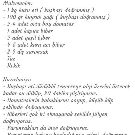
Malzemeler:
- 1 kg kuzu eti ( kuşbaşı doğranmış )
- 100 gr kuyruk yağı ( kuşbaşı doğranmış )
- 3-4 adet orta boy domates
- 1 adet kapya biber
- 3 adet yeşil biber
- 4-5 adet kuru acı biber
- 2-3 diş sarımsak
- Tuz
- Kekik
Hazırlanışı:
- Kuşbaşı eti düdüklü tencereye alıp üzerini örtecek
kadar su döküp, 30 dakika pişiriyoruz.
- Domateslerin kabuklarını soyup, küçük küp
şeklinde doğruyoruz.
- Biberleri çok iri olmayacak şekilde jülyen
doğruyoruz.
- Sarımsakları da ince doğruyoruz.
- Karıştırma kabına haşladığımız etleri, doğranmış