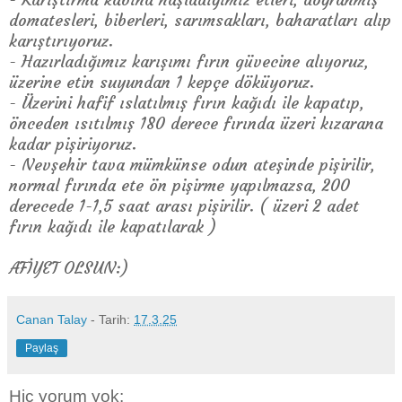
domatesleri, biberleri, sarımsakları, baharatları alıp
karıştırıyoruz.
- Hazırladığımız karışımı fırın güvecine alıyoruz,
üzerine etin suyundan 1 kepçe döküyoruz.
- Üzerini hafif ıslatılmış fırın kağıdı ile kapatıp,
önceden ısıtılmış 180 derece fırında üzeri kızarana
kadar pişiriyoruz.
- Nevşehir tava mümkünse odun ateşinde pişirilir,
normal fırında ete ön pişirme yapılmazsa, 200
derecede 1-1,5 saat arası pişirilir. ( üzeri 2 adet
fırın kağıdı ile kapatılarak )
AFİYET OLSUN:)
Canan Talay
- Tarih:
17.3.25
Paylaş
Hiç yorum yok: