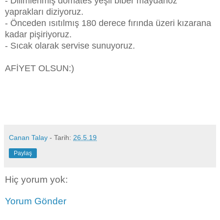
- Dilimlenmiş domates yeşil biber maydanoz
yaprakları diziyoruz.
- Önceden ısıtılmış 180 derece fırında üzeri kızarana
kadar pişiriyoruz.
- Sıcak olarak servise sunuyoruz.
AFİYET OLSUN:)
Canan Talay
- Tarih:
26.5.19
Paylaş
Hiç yorum yok:
Yorum Gönder