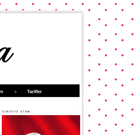
im
Tarifler
İZİNDEYİZ ATAM..