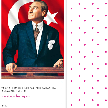
TUANA YEMEK'E SOSYAL MEDYADAN DA
ULAŞABILIRSINIZ!
Facebook
İnstagram
UYARI