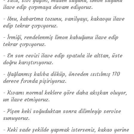
- Sütü, sıvı yağını, maden suyunu, limon suyunu
ilave edip çırpmaya devam ediyoruz.
- Unu, kabartma tozunu, vanilyayı, kakaoyu ilave
edip tekrar çırpıyoruz.
- İrmiği, rendelenmiş limon kabuğunu ilave edip
tekrar çırpıyoruz.
- En son cevizi ilave edip spatula ile alttan, üste
doğru karıştırıyoruz.
- Yağlanmış kalıba döküp, önceden ısıtılmış 170
derece fırında pişiriyoruz.
- Kıvamı normal keklere göre daha akışkan oluyor,
un ilave etmiyoruz.
- Pişen keki soğuduktan sonra dilimleyip servise
sunuyoruz.
- Keki sade şekilde yapmak isterseniz, kakao yerine