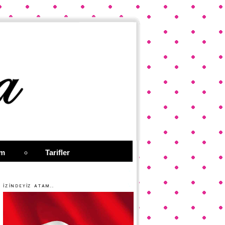
im
Tarifler
İZİNDEYİZ ATAM..