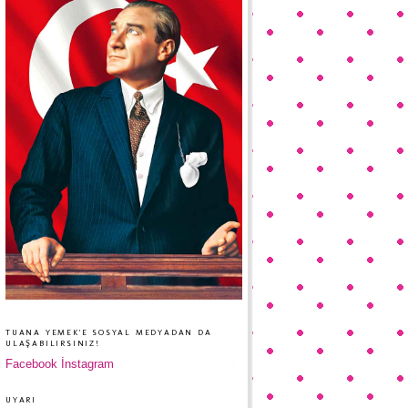
TUANA YEMEK'E SOSYAL MEDYADAN DA
ULAŞABILIRSINIZ!
Facebook
İnstagram
UYARI