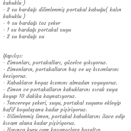
kabuklu )
- 2 su bardağı dilimlenmiş portakal kabuğu( kalın
kabuklu )
- 4 su bardağı toz şeker
- 1 su bardağı portakal suyu
- 2 su bardağı su
Yapılışı:
- Limonları, portakalları, güzelce yıkıyoruz.
- Limonların, portakalların baş ve uç kısımlarını
kesiyoruz.
- Kabukların beyaz kısmını almadan soyuyoruz.
- Limon ve portakalların kabuklarını sıcak suya
koyup 10 dakika kaynatıyoruz.
- Tencereye şekeri, suyu, portakal suyunu ekleyip
hafif koyulaşana kadar pişiriyoruz.
- Dilimlenmiş limon, portakal kabuklarını ilave edip
kıvam alana kadar pişiriyoruz.
- Ilınınca kuru cam kavanozlara boşaltıp