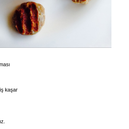
yması
iş kaşar
uz.