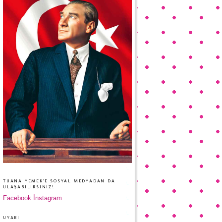
TUANA YEMEK'E SOSYAL MEDYADAN DA
ULAŞABILIRSINIZ!
Facebook
İnstagram
UYARI