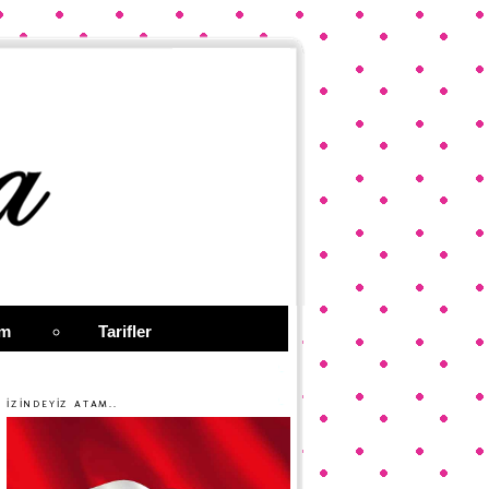
im
Tarifler
İZİNDEYİZ ATAM..