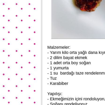
Malzemeler:
- Yarım kilo orta yağlı dana kı
- 2 dilim bayat ekmek
- 1 adet orta boy soğan
- 1 yumurta
- 1 su bardağı taze rendelenm
- Tuz
- Karabiber
Yapılışı:
- Ekmeğimizin içini rondoluyor
- Soğanı rendeliyoruz.