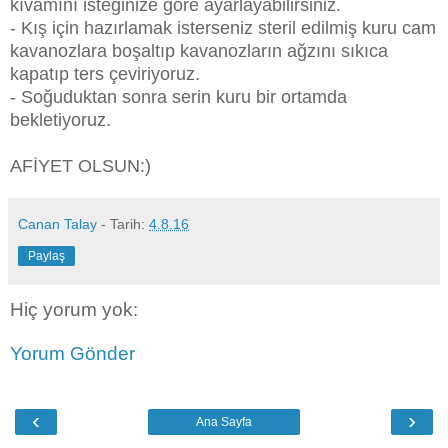
kıvamını isteğinize göre ayarlayabilirsiniz.
- Kış için hazırlamak isterseniz steril edilmiş kuru cam
kavanozlara boşaltıp kavanozların ağzını sıkıca
kapatıp ters çeviriyoruz.
- Soğuduktan sonra serin kuru bir ortamda
bekletiyoruz.
AFİYET OLSUN:)
Canan Talay
- Tarih:
4.8.16
Paylaş
Hiç yorum yok:
Yorum Gönder
‹
›
Ana Sayfa