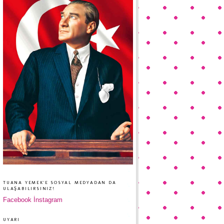
TUANA YEMEK'E SOSYAL MEDYADAN DA
ULAŞABILIRSINIZ!
Facebook
İnstagram
UYARI