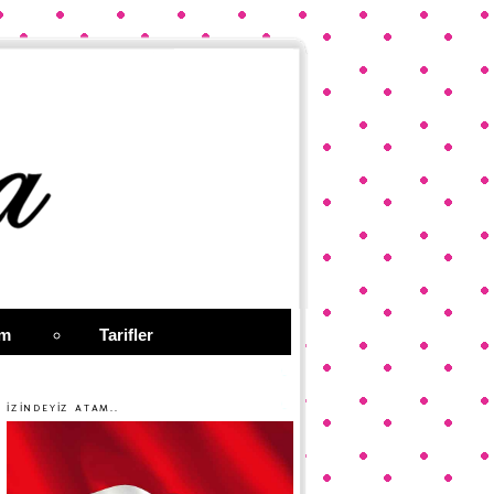
im
Tarifler
İZİNDEYİZ ATAM..