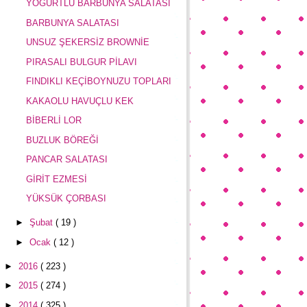
YOĞURTLU BARBUNYA SALATASI
BARBUNYA SALATASI
UNSUZ ŞEKERSİZ BROWNİE
PIRASALI BULGUR PİLAVI
FINDIKLI KEÇİBOYNUZU TOPLARI
KAKAOLU HAVUÇLU KEK
BİBERLİ LOR
BUZLUK BÖREĞİ
PANCAR SALATASI
GİRİT EZMESİ
YÜKSÜK ÇORBASI
►
Şubat
( 19 )
►
Ocak
( 12 )
►
2016
( 223 )
►
2015
( 274 )
►
2014
( 325 )