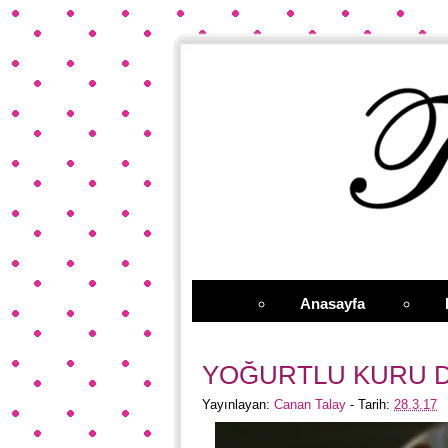
Anasayfa
YOĞURTLU KURU 
Yayınlayan:
Canan Talay
- Tarih:
28.3.17