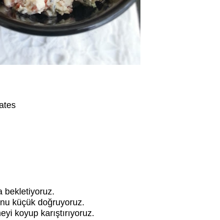
ates
a bekletiyoruz.
unu küçük doğruyoruz.
yi koyup karıştırıyoruz.