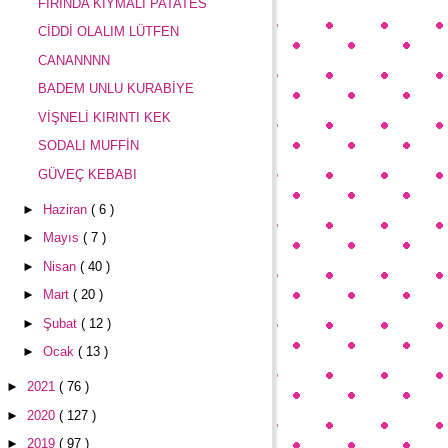
FIRINDA KIYMALI PATATES
CİDDİ OLALIM LÜTFEN
CANANNNN
BADEM UNLU KURABİYE
VİŞNELİ KIRINTI KEK
SODALI MUFFİN
GÜVEÇ KEBABI
►
Haziran
( 6 )
►
Mayıs
( 7 )
►
Nisan
( 40 )
►
Mart
( 20 )
►
Şubat
( 12 )
►
Ocak
( 13 )
►
2021
( 76 )
►
2020
( 127 )
►
2019
( 97 )