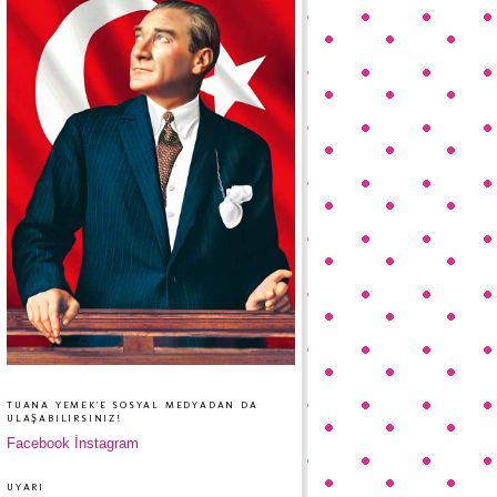
TUANA YEMEK'E SOSYAL MEDYADAN DA
ULAŞABILIRSINIZ!
Facebook
İnstagram
UYARI