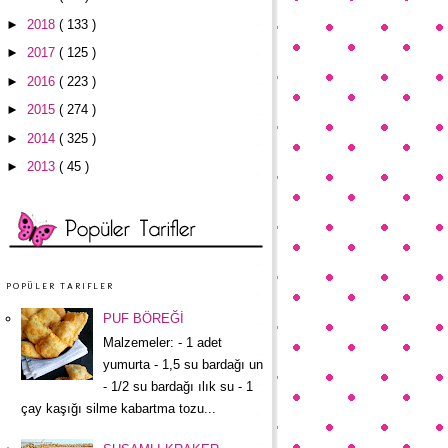
►
2018
( 133 )
►
2017
( 125 )
►
2016
( 223 )
►
2015
( 274 )
►
2014
( 325 )
►
2013
( 45 )
POPÜLER TARIFLER
PUF BÖREĞİ
Malzemeler: - 1 adet
yumurta - 1,5 su bardağı un
- 1/2 su bardağı ılık su - 1
çay kaşığı silme kabartma tozu...