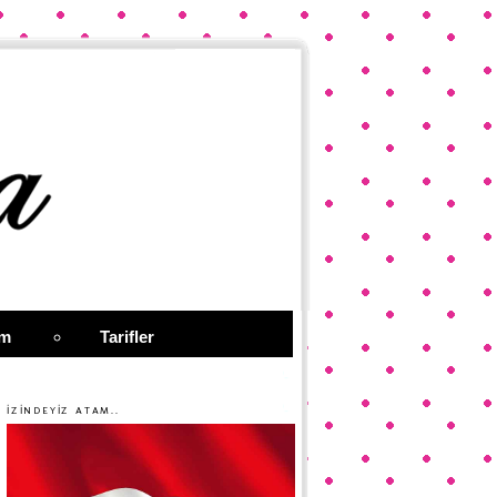
im
Tarifler
İZİNDEYİZ ATAM..