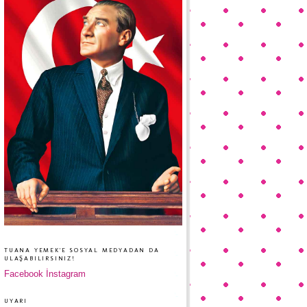
TUANA YEMEK'E SOSYAL MEDYADAN DA
ULAŞABILIRSINIZ!
Facebook
İnstagram
UYARI