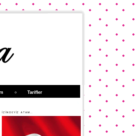
im
Tarifler
İZİNDEYİZ ATAM..