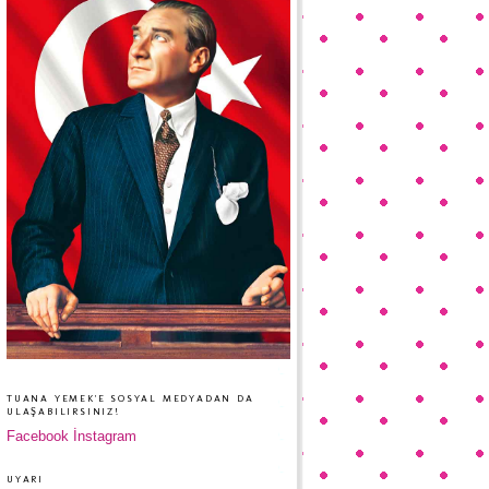
TUANA YEMEK'E SOSYAL MEDYADAN DA
ULAŞABILIRSINIZ!
Facebook
İnstagram
UYARI