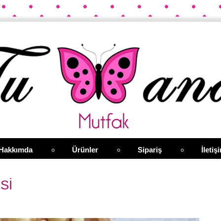
Hakkımda
Ürünler
Sipariş
İletiş
Sİ