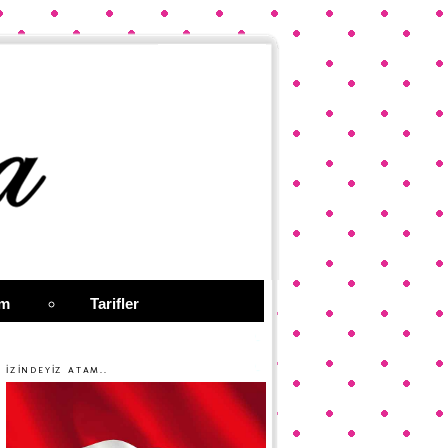
im
Tarifler
İZİNDEYİZ ATAM..