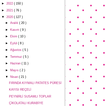
►
2022
( 150 )
►
2021
( 76 )
▼
2020
( 127 )
►
Aralık
( 20 )
►
Kasım
( 9 )
►
Ekim
( 10 )
►
Eylül
( 8 )
►
Ağustos
( 5 )
►
Temmuz
( 5 )
►
Haziran
( 11 )
►
Mayıs
( 2 )
▼
Nisan
( 21 )
FIRINDA KIYMALI PATATES PÜRESİ
KAYISI REÇELİ
PEYNİRLİ SUSAMLI TOPLAR
ÇİKOLATALI KURABİYE