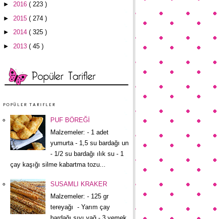
►
2016
( 223 )
►
2015
( 274 )
►
2014
( 325 )
►
2013
( 45 )
POPÜLER TARIFLER
PUF BÖREĞİ
Malzemeler: - 1 adet
yumurta - 1,5 su bardağı un
- 1/2 su bardağı ılık su - 1
çay kaşığı silme kabartma tozu...
SUSAMLI KRAKER
Malzemeler: - 125 gr
tereyağı - Yarım çay
bardağı sıvı yağ - 3 yemek