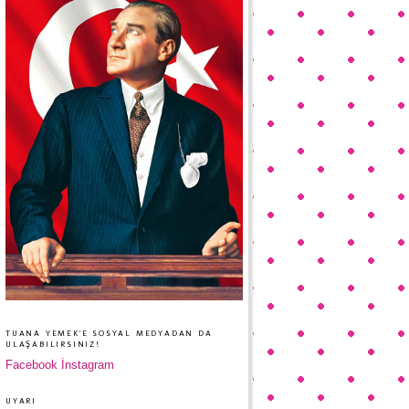
TUANA YEMEK'E SOSYAL MEDYADAN DA
ULAŞABILIRSINIZ!
Facebook
İnstagram
UYARI