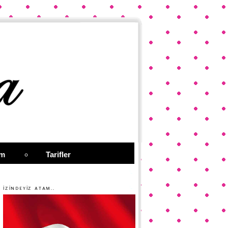
im
Tarifler
İZİNDEYİZ ATAM..